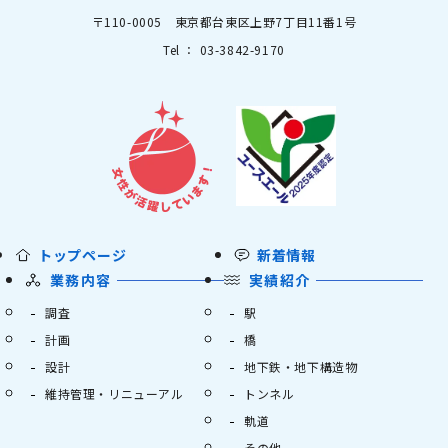
〒110-0005 東京都台東区上野7丁目11番1号
Tel ： 03-3842-9170
トップページ
新着情報
業務内容
実績紹介
調査
駅
計画
橋
設計
地下鉄・地下構造物
維持管理・リニューアル
トンネル
軌道
その他