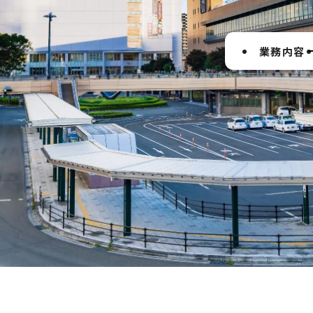
業務内容
第二新卒採用
橋
調査
代表挨拶
中途採用
地下鉄・
計画
会社の生い立
ト
地下構造物