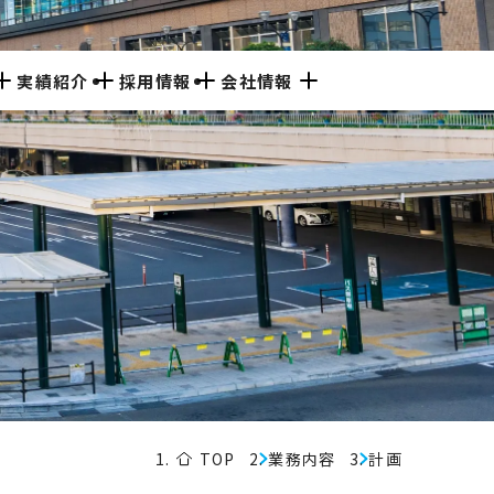
実績紹介
採用情報
会社情報
数字で見る
沿革
人を知る
組織図
日本交通技術
経営理念
行動計画
仕事を知る
よくある質問
会社概要
主な受注案件
ち
ンネル
設計
軌道
維持管理・
リニューアル
事業所一覧
TOP
業務内容
計画