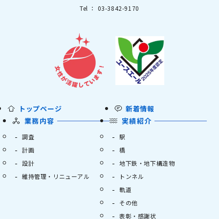
Tel ： 03-3842-9170
トップページ
新着情報
業務内容
実績紹介
調査
駅
計画
橋
設計
地下鉄・地下構造物
維持管理・リニューアル
トンネル
軌道
その他
表彰・感謝状